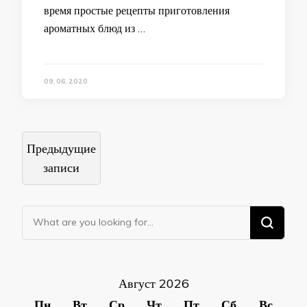
время простые рецепты приготовления
ароматных блюд из …
09.06.2020
Навигация
Предыдущие
по
записи
записям
Ищите что-то?
Август 2026
Пн
Вт
Ср
Чт
Пт
Сб
Вс