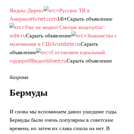
Яндекс.Директ
Русское ТВ в
Америке
etvnet.com
16+Скрыть объявление
Уже не модно! Смотри видео
your-
side.ru
Скрыть объявление
Знакомства с
мужчинами в США
rusdate.us
Скрыть
объявление
Составляем идеальный
гардероб!Видео!
aloee.ru
Скрыть объявление
бахрома
Бермуды
И снова мы вспоминаем давно ушедшие годы.
Бермуды были очень популярны в советские
времена, но затем их слава сошла на нет. В