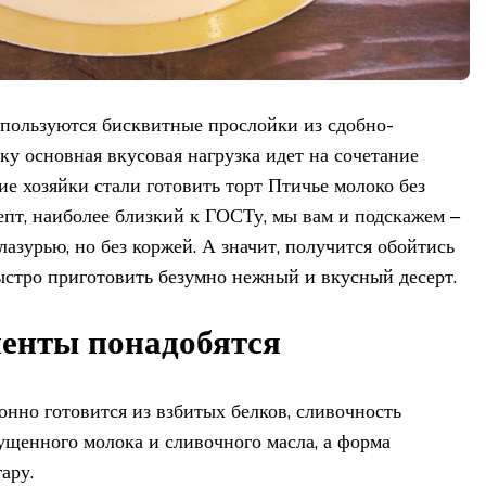
спользуются бисквитные прослойки из сдобно-
ьку основная вкусовая нагрузка идет на сочетание
ие хозяйки стали готовить торт Птичье молоко без
епт, наиболее близкий к ГОСТу, мы вам и подскажем –
лазурью, но без коржей. А значит, получится обойтись
ыстро приготовить безумно нежный и вкусный десерт.
иенты понадобятся
нно готовится из взбитых белков, сливочность
гущенного молока и сливочного масла, а форма
ару.