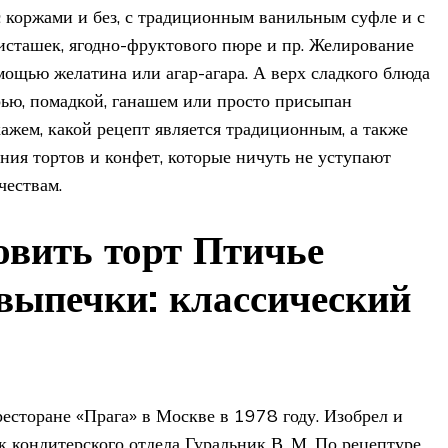
 коржами и без, с традиционным ванильным суфле и с
фисташек, ягодно-фруктового пюре и пр. Желирование
мощью желатина или агар-агара. А верх сладкого блюда
ью, помадкой, ганашем или просто присыпан
ажем, какой рецепт является традиционным, а также
ния тортов и конфет, которые ничуть не уступают
чествам.
овить торт Птичье
 выпечки: классический
ресторане «Прага» в Москве в 1978 году. Изобрел и
к кондитерского отдела Гуральник В. М. По рецептуре,