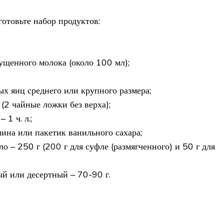
отовьте набор продуктов:
гущенного молока (около 100 мл);
ых яиц среднего или крупного размера;
г (2 чайные ложки без верха);
 1 ч. л.;
ина или пакетик ванильного сахара;
о – 250 г (200 г для суфле (размягченного) и 50 г для
й или десертный – 70-90 г.