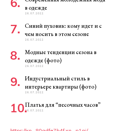
в одежде
26.07.2022
Синий пуховик: кому идет и с
чем носить в этом сезоне
26.07.2022
Модные тенденции сезона в
одежде (фото)
26.07.2022
Индустриальный стиль в
интерьере квартиры (фото)
26.07.2022
Платья для “песочных часов”
26.07.2022
https://xn--80adfe7b4f.xn--p1ai/