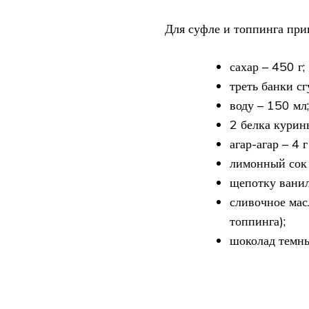
Для суфле и топпинга приг
сахар – 450 г;
треть банки с
воду – 150 мл;
2 белка курин
агар-агар – 4 
лимонный сок –
щепотку ванил
сливочное масл
топпинга);
шоколад темны