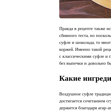
Правда в рецепте также и
сбивного теста, но поскол
суфле и шоколада, то мног
коржей. Именно такой рец
с классическими суфле и г
без выпечки и довольно б
Какие ингред
Воздушное суфле традицио
достигается сочетанием с
держится благодаря агар-аг