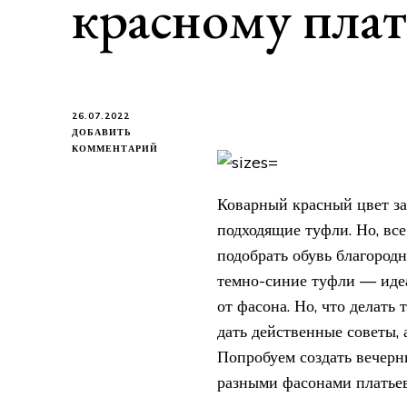
красному пла
26.07.2022
ДОБАВИТЬ
К
КОММЕНТАРИЙ
ЗАПИСИ
КАКИЕ
ТУФЛИ
Коварный красный цвет за
ПОДОБРАТЬ
подходящие туфли. Но, все
К
КРАСНОМУ
подобрать обувь благородн
ПЛАТЬЮ?
темно-синие туфли — идеа
от фасона. Но, что делать
дать действенные советы,
Попробуем создать вечерн
разными фасонами платьев