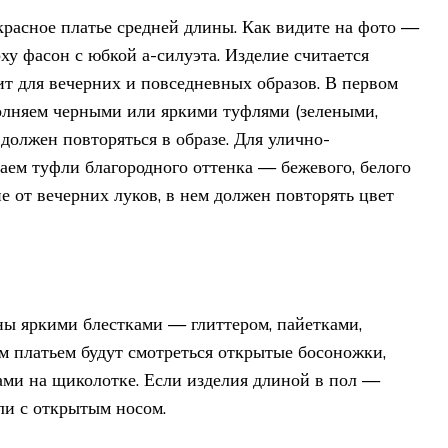
 красное платье средней длины. Как видите на фото —
ху фасон с юбкой а-силуэта. Изделие считается
ит для вечерних и повседневных образов. В первом
олняем черными или яркими туфлями (зелеными,
должен повторяться в образе. Для улично-
аем туфли благородного оттенка — бежевого, белого
е от вечерних луков, в нем должен повторять цвет
ы яркими блестками — глиттером, пайетками,
м платьем будут смотреться открытые босоножки,
тами на щиколотке. Если изделия длиной в пол —
ли с открытым носом.