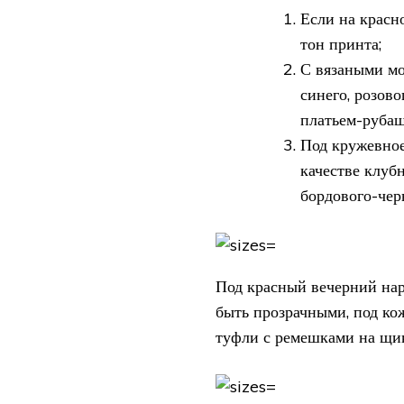
Если на красн
тон принта;
С вязаными мо
синего, розово
платьем-рубаш
Под кружевное
качестве клуб
бордового-че
Под красный вечерний нар
быть прозрачными, под ко
туфли с ремешками на щик