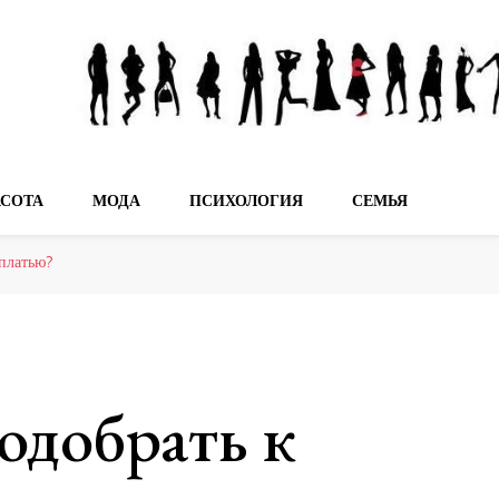
мечтах!
АСОТА
МОДА
ПСИХОЛОГИЯ
СЕМЬЯ
 платью?
одобрать к