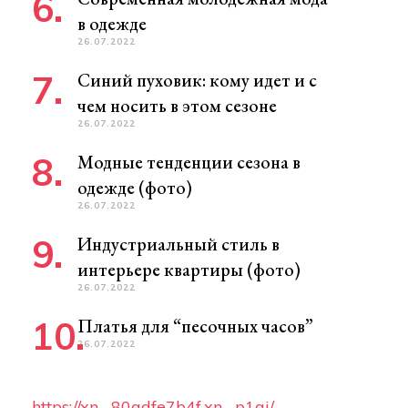
в одежде
26.07.2022
Синий пуховик: кому идет и с
чем носить в этом сезоне
26.07.2022
Модные тенденции сезона в
одежде (фото)
26.07.2022
Индустриальный стиль в
интерьере квартиры (фото)
26.07.2022
Платья для “песочных часов”
26.07.2022
https://xn--80adfe7b4f.xn--p1ai/