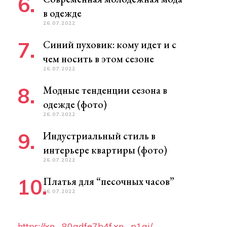
в одежде
26.07.2022
Синий пуховик: кому идет и с
чем носить в этом сезоне
26.07.2022
Модные тенденции сезона в
одежде (фото)
26.07.2022
Индустриальный стиль в
интерьере квартиры (фото)
26.07.2022
Платья для “песочных часов”
26.07.2022
https://xn--80adfe7b4f.xn--p1ai/