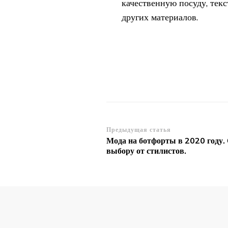
качественную посуду, текс
других материалов.
Навигация
Предыдущая статья
Мода на ботфорты в 2020 году.
по
выбору от стилистов.
записям