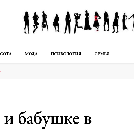
мечтах!
АСОТА
МОДА
ПСИХОЛОГИЯ
СЕМЬЯ
к
и бабушке в