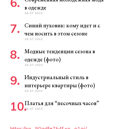
в одежде
26.07.2022
Синий пуховик: кому идет и с
чем носить в этом сезоне
26.07.2022
Модные тенденции сезона в
одежде (фото)
26.07.2022
Индустриальный стиль в
интерьере квартиры (фото)
26.07.2022
Платья для “песочных часов”
26.07.2022
https://xn--80adfe7b4f.xn--p1ai/